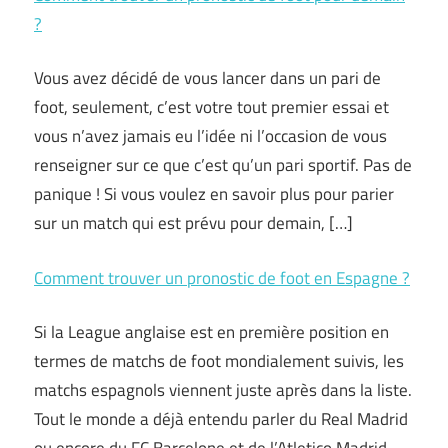
?
Vous avez décidé de vous lancer dans un pari de
foot, seulement, c’est votre tout premier essai et
vous n’avez jamais eu l’idée ni l’occasion de vous
renseigner sur ce que c’est qu’un pari sportif. Pas de
panique ! Si vous voulez en savoir plus pour parier
sur un match qui est prévu pour demain, […]
Comment trouver un pronostic de foot en Espagne ?
Si la League anglaise est en première position en
termes de matchs de foot mondialement suivis, les
matchs espagnols viennent juste après dans la liste.
Tout le monde a déjà entendu parler du Real Madrid