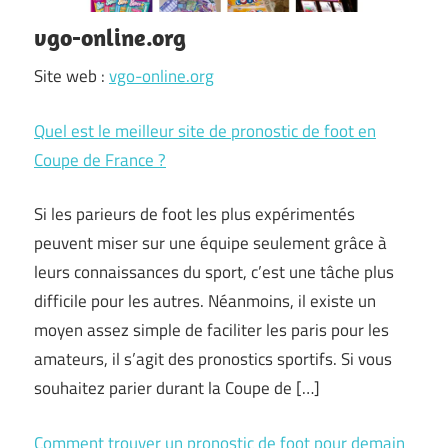
vgo-online.org
Site web :
vgo-online.org
Quel est le meilleur site de pronostic de foot en
Coupe de France ?
Si les parieurs de foot les plus expérimentés
peuvent miser sur une équipe seulement grâce à
leurs connaissances du sport, c’est une tâche plus
difficile pour les autres. Néanmoins, il existe un
moyen assez simple de faciliter les paris pour les
amateurs, il s’agit des pronostics sportifs. Si vous
souhaitez parier durant la Coupe de […]
Comment trouver un pronostic de foot pour demain