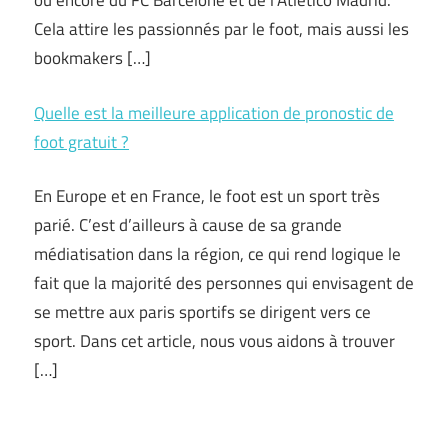
ou encore du FC Barcelone et de l’Atletico Madrid.
Cela attire les passionnés par le foot, mais aussi les
bookmakers […]
Quelle est la meilleure application de pronostic de
foot gratuit ?
En Europe et en France, le foot est un sport très
parié. C’est d’ailleurs à cause de sa grande
médiatisation dans la région, ce qui rend logique le
fait que la majorité des personnes qui envisagent de
se mettre aux paris sportifs se dirigent vers ce
sport. Dans cet article, nous vous aidons à trouver
[…]