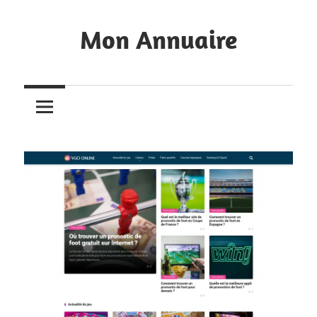
Skip
to
Mon Annuaire
content
Annuaire