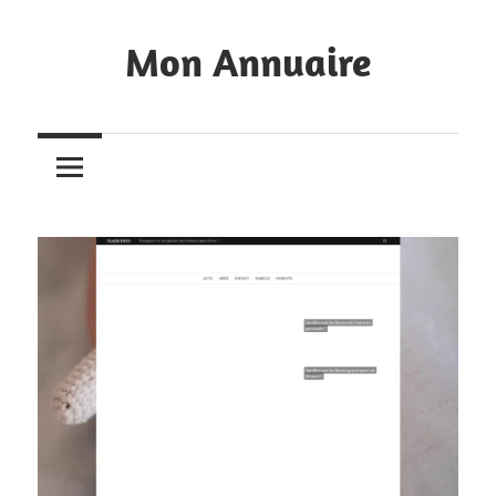
Skip
to
Mon Annuaire
content
Annuaire