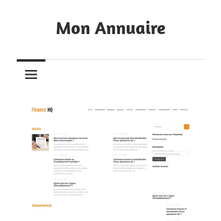
Skip
to
Mon Annuaire
content
Annuaire